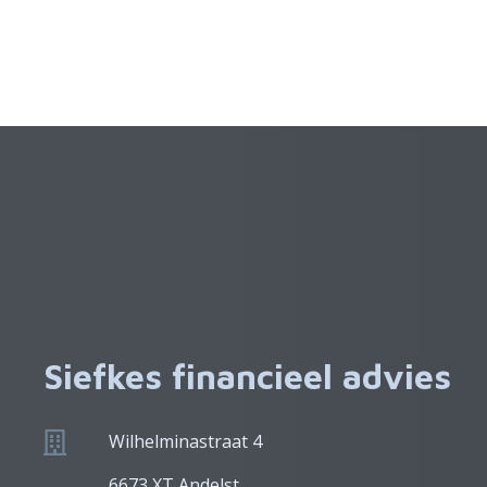
Siefkes financieel advies
Wilhelminastraat 4
6673 XT Andelst