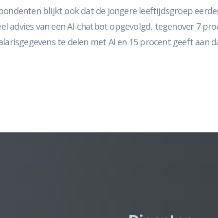
pondenten blijkt ook dat de jongere leeftijdsgroep eerd
eel advies van een AI-chatbot opgevolgd, tegenover 7 proc
alarisgegevens te delen met AI en 15 procent geeft aan d