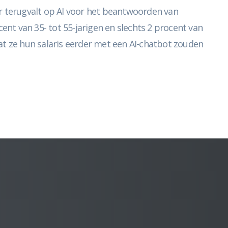
er terugvalt op AI voor het beantwoorden van
ent van 35- tot 55-jarigen en slechts 2 procent van
at ze hun salaris eerder met een AI-chatbot zouden