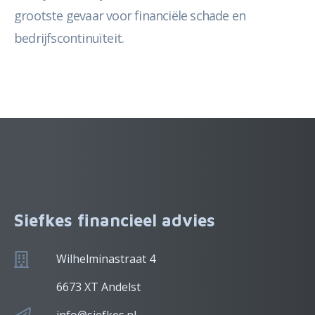
grootste gevaar voor financiële schade en
bedrijfscontinuïteit.
Siefkes financieel advies
Wilhelminastraat 4
6673 XT Andelst