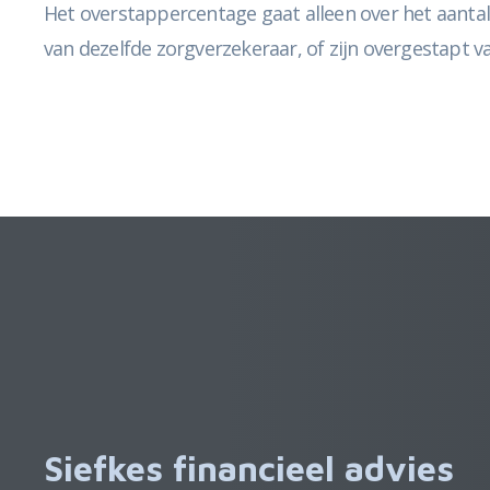
Het overstappercentage gaat alleen over het aantal
van dezelfde zorgverzekeraar, of zijn overgestapt v
Siefkes financieel advies