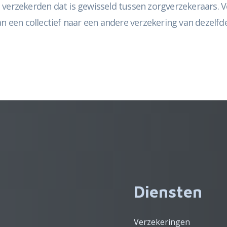
 verzekerden dat is gewisseld tussen zorgverzekeraars. V
an een collectief naar een andere verzekering van dezelfd
Diensten
Verzekeringen