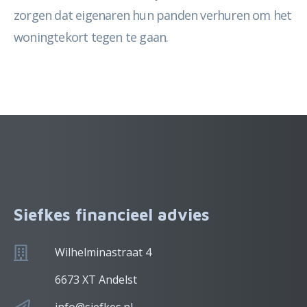
zorgen dat eigenaren hun panden verhuren om het
woningtekort tegen te gaan.
Siefkes financieel advies
Wilhelminastraat 4
6673 XT Andelst