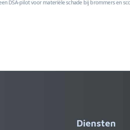
n DSA-pilot voor materiële schade bij brommers en scoo
Diensten